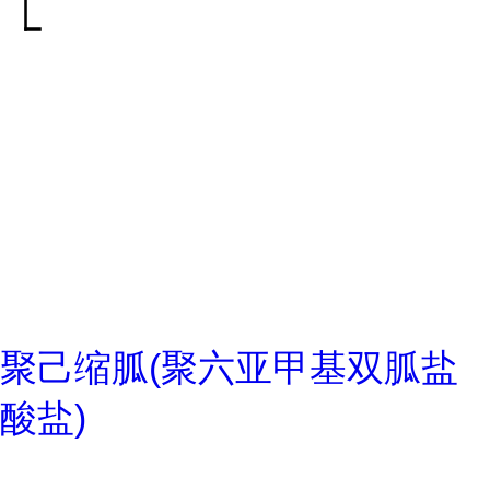
聚己缩胍(聚六亚甲基双胍盐
酸盐)