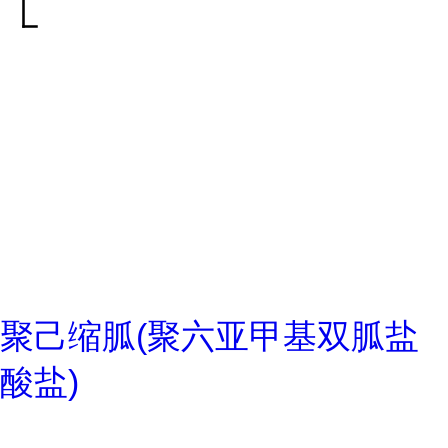
聚己缩胍(聚六亚甲基双胍盐
酸盐)