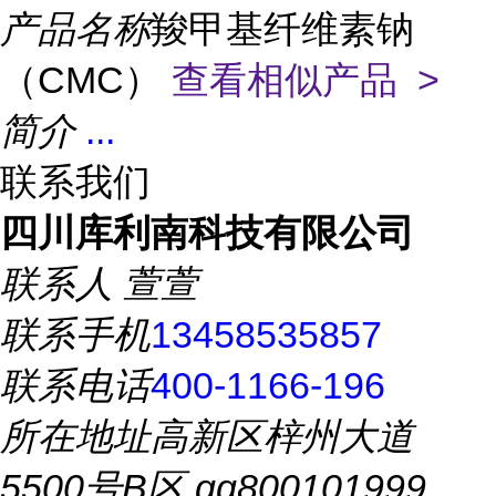
产品名称
羧甲基纤维素钠
（CMC）
查看相似产品 >
简介
...
联系我们
四川库利南科技有限公司
联系人
萱萱
联系手机
13458535857
联系电话
400-1166-196
所在地址
高新区梓州大道
5500号B区 qq800101999