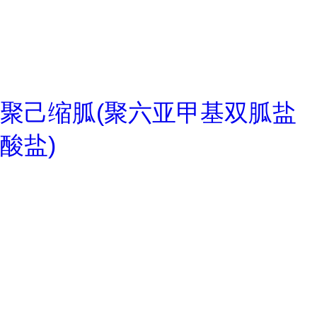
聚己缩胍(聚六亚甲基双胍盐
酸盐)