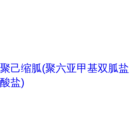
聚己缩胍(聚六亚甲基双胍盐
酸盐)