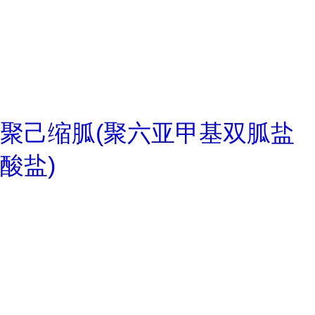
聚己缩胍(聚六亚甲基双胍盐
酸盐)