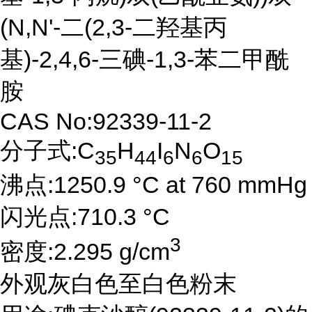
(N,N'-二(2,3-二羟基丙
基)-2,4,6-三碘-1,3-苯二甲酰
胺
CAS No:92339-11-2
分子式:C
H
I
N
O
35
44
6
6
15
沸点:1250.9 °C at 760 mmHg
闪光点:710.3 °C
3
密度:2.295 g/cm
外观灰白色至白色粉末