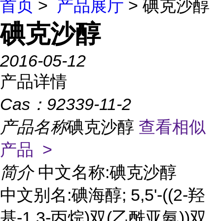
首页
>
产品展厅
> 碘克沙醇
碘克沙醇
2016-05-12
产品详情
Cas：
92339-11-2
产品名称
碘克沙醇
查看相似
产品 >
简介
中文名称:碘克沙醇
中文别名:碘海醇; 5,5'-((2-羟
基-1,3-丙烷)双(乙酰亚氨))双