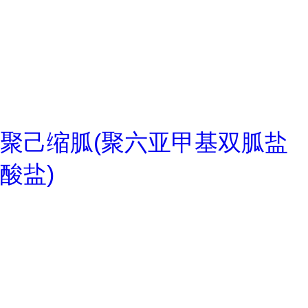
聚己缩胍(聚六亚甲基双胍盐
酸盐)