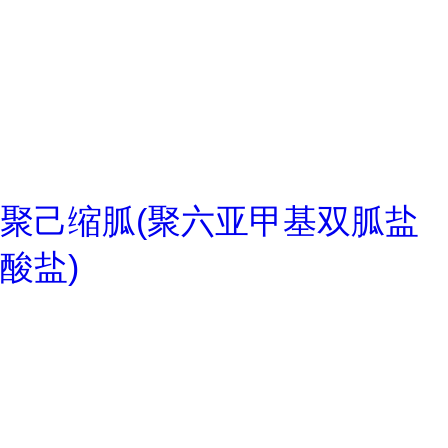
聚己缩胍(聚六亚甲基双胍盐
酸盐)