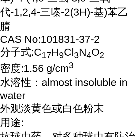
代-1,2,4-三嗪-2(3H)-基)苯乙
腈
CAS No:101831-37-2
分子式:C
H
Cl
N
O
17
9
3
4
2
3
密度:1.56 g/cm
水溶性：almost insoluble in
water
外观淡黄色或白色粉末
用途:
抗球虫药，对多种球虫有防治