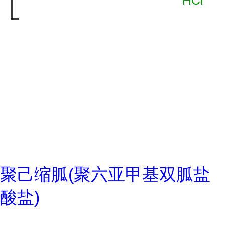
聚己缩胍(聚六亚甲基双胍盐
酸盐)