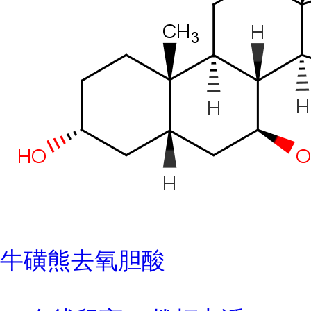
牛磺熊去氧胆酸