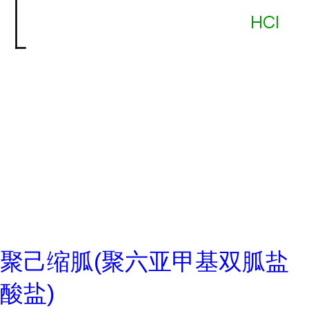
聚己缩胍(聚六亚甲基双胍盐
酸盐)