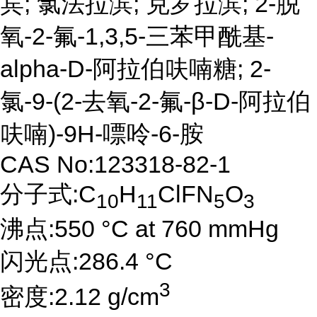
宾; 氯法拉滨; 克罗拉滨; 2-脱
氧-2-氟-1,3,5-三苯甲酰基-
alpha-D-阿拉伯呋喃糖; 2-
氯-9-(2-去氧-2-氟-β-D-阿拉伯
呋喃)-9H-嘌呤-6-胺
CAS No:123318-82-1
分子式:C
H
ClFN
O
10
11
5
3
沸点:550 °C at 760 mmHg
闪光点:286.4 °C
3
密度:2.12 g/cm