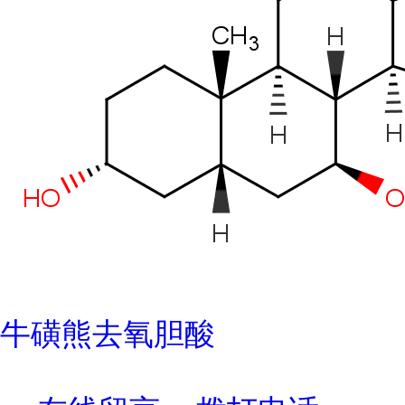
牛磺熊去氧胆酸