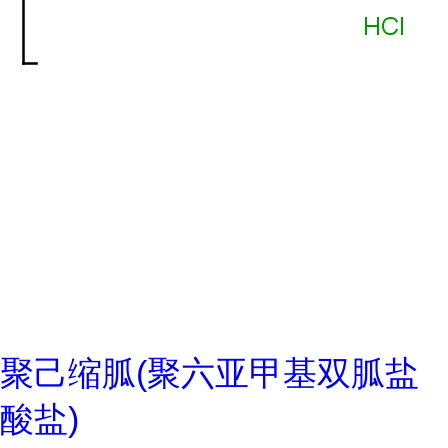
聚己缩胍(聚六亚甲基双胍盐
酸盐)