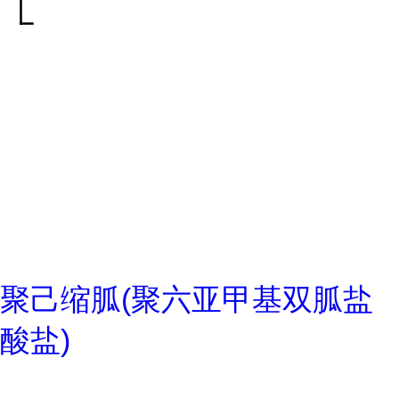
聚己缩胍(聚六亚甲基双胍盐
酸盐)