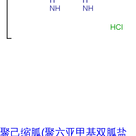
聚己缩胍(聚六亚甲基双胍盐