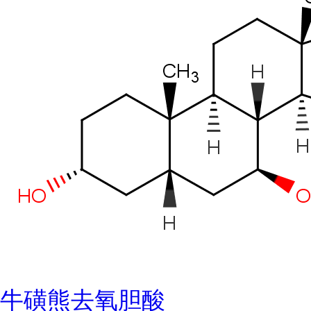
牛磺熊去氧胆酸