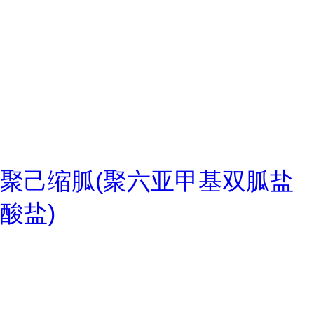
聚己缩胍(聚六亚甲基双胍盐
酸盐)