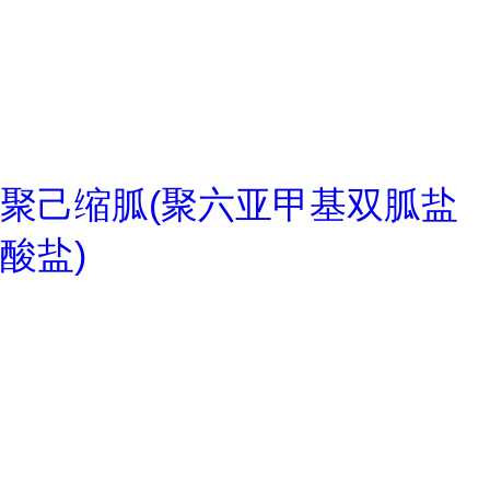
聚己缩胍(聚六亚甲基双胍盐
酸盐)