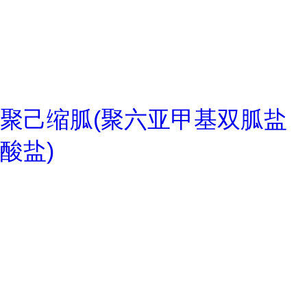
聚己缩胍(聚六亚甲基双胍盐
酸盐)