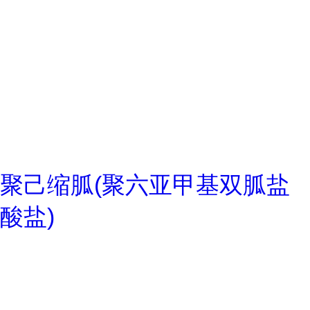
聚己缩胍(聚六亚甲基双胍盐
酸盐)