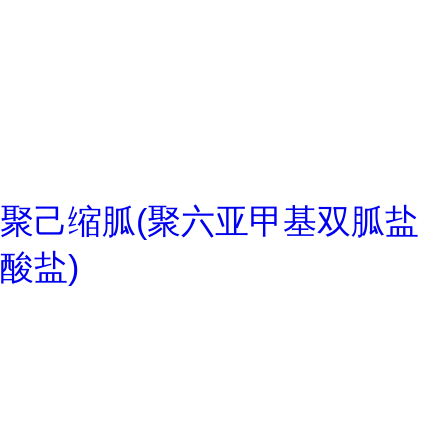
聚己缩胍(聚六亚甲基双胍盐
酸盐)