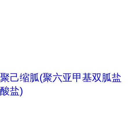
聚己缩胍(聚六亚甲基双胍盐
酸盐)