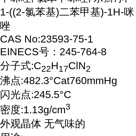
1-((2-氯苯基)二苯甲基)-1H-咪
唑
CAS No:23593-75-1
EINECS号：245-764-8
分子式:C
H
ClN
22
17
2
沸点:482.3°Cat760mmHg
闪光点:245.5°C
3
密度:1.13g/cm
外观晶体 无气味的