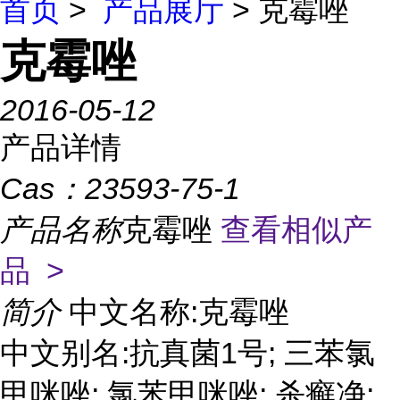
首页
>
产品展厅
> 克霉唑
克霉唑
2016-05-12
产品详情
Cas：
23593-75-1
产品名称
克霉唑
查看相似产
品 >
简介
中文名称:克霉唑
中文别名:抗真菌1号; 三苯氯
甲咪唑; 氯苯甲咪唑; 杀癣净;