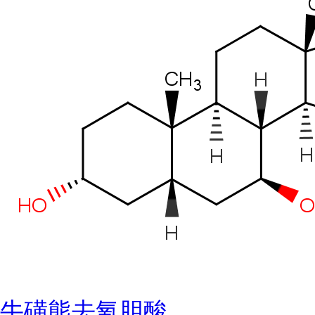
牛磺熊去氧胆酸