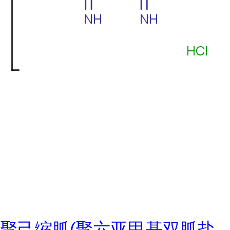
聚己缩胍(聚六亚甲基双胍盐