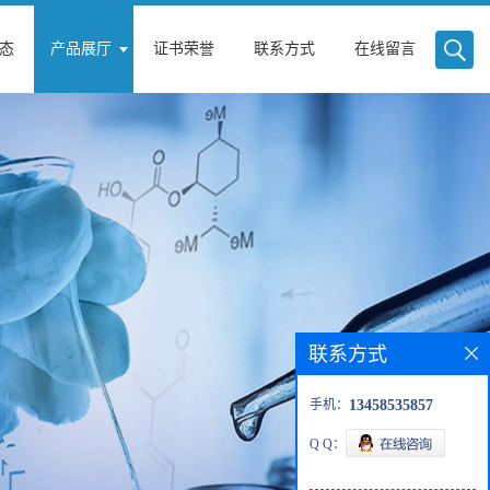
态
产品展厅
证书荣誉
联系方式
在线留言
联系方式
手机：
13458535857
Q Q：