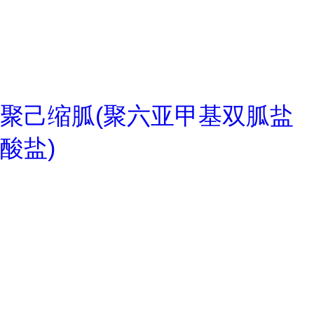
聚己缩胍(聚六亚甲基双胍盐
酸盐)