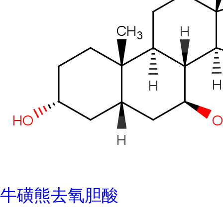
牛磺熊去氧胆酸