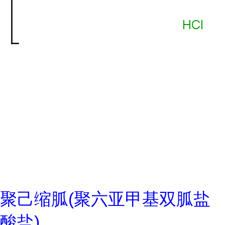
聚己缩胍(聚六亚甲基双胍盐
酸盐)