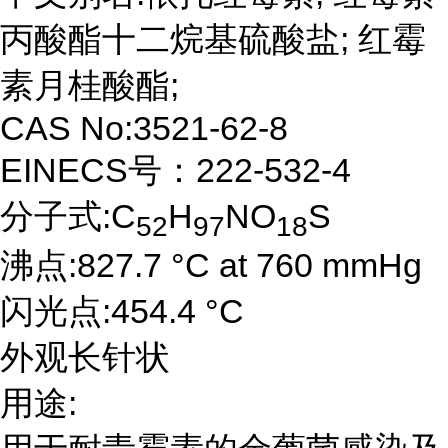
丙酸酯十二烷基硫酸盐; 红霉
素月桂酸酯;
CAS No:3521-62-8
EINECS号：222-532-4
分子式:C
H
NO
S
52
97
18
沸点:827.7 °C at 760 mmHg
闪光点:454.4 °C
外观长针状
用途: