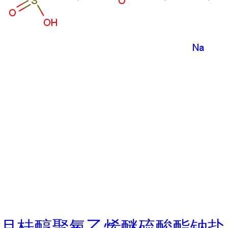
月桂醇聚氧乙烯醚硫酸酯钠盐