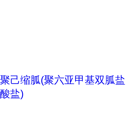
聚己缩胍(聚六亚甲基双胍盐
酸盐)