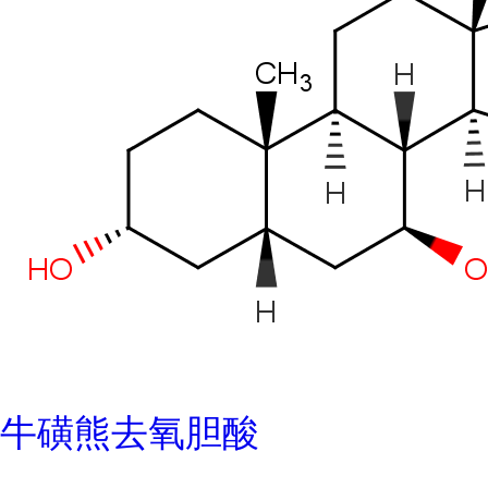
牛磺熊去氧胆酸