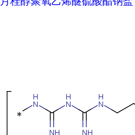
月桂醇聚氧乙烯醚硫酸酯钠盐