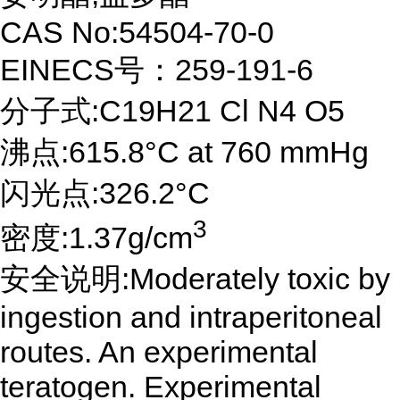
CAS No:54504-70-0
EINECS号：259-191-6
分子式:C19H21 Cl N4 O5
沸点:615.8°C at 760 mmHg
闪光点:326.2°C
3
密度:1.37g/cm
安全说明:Moderately toxic by
ingestion and intraperitoneal
routes. An experimental
teratogen. Experimental