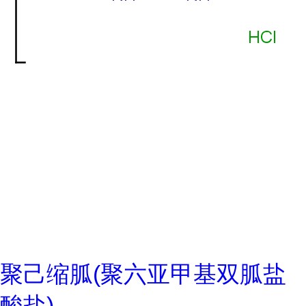
聚己缩胍(聚六亚甲基双胍盐
酸盐)