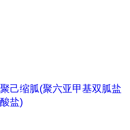
聚己缩胍(聚六亚甲基双胍盐
酸盐)