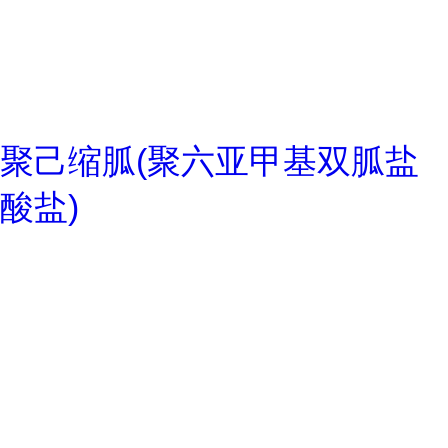
聚己缩胍(聚六亚甲基双胍盐
酸盐)