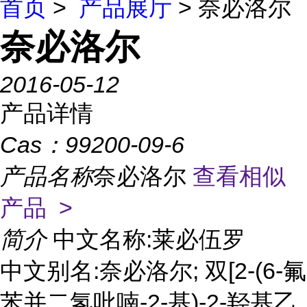
首页
>
产品展厅
> 奈必洛尔
奈必洛尔
2016-05-12
产品详情
Cas：
99200-09-6
产品名称
奈必洛尔
查看相似
产品 >
简介
中文名称:莱必伍罗
中文别名:奈必洛尔; 双[2-(6-氟
苯并二氢吡喃-2-基)-2-羟基乙