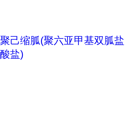
聚己缩胍(聚六亚甲基双胍盐
酸盐)