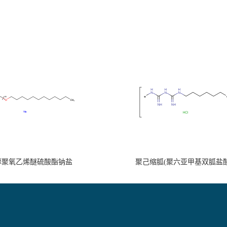
醇聚氧乙烯醚硫酸酯钠盐
聚己缩胍(聚六亚甲基双胍盐酸