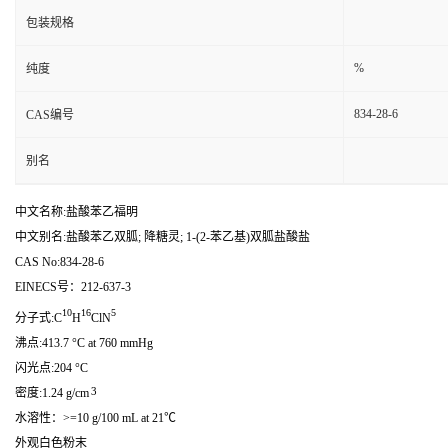
包装规格
%
纯度
834-28-6
CAS编号
别名
中文名称:盐酸苯乙福明
中文别名:盐酸苯乙双胍; 降糖灵; 1-(2-苯乙基)双胍盐酸盐
CAS No:834-28-6
EINECS号：212-637-3
10
16
5
分子式:C
H
ClN
沸点:413.7 °C at 760 mmHg
闪光点:204 °C
3
密度:1.24 g/cm
水溶性：>=10 g/100 mL at 21℃
外观白色粉末