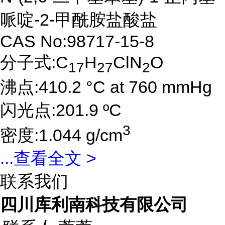
哌啶-2-甲酰胺盐酸盐
CAS No:98717-15-8
分子式:C
H
ClN
O
17
27
2
沸点:410.2 °C at 760 mmHg
闪光点:201.9 ºC
3
密度:1.044 g/cm
...
查看全文 >
联系我们
四川库利南科技有限公司