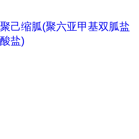
聚己缩胍(聚六亚甲基双胍盐
酸盐)