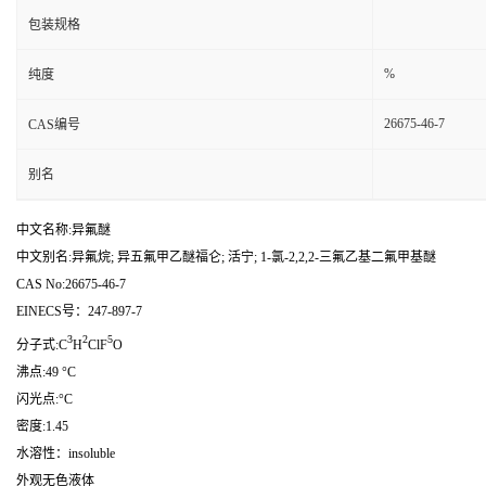
包装规格
%
纯度
26675-46-7
CAS编号
别名
中文名称:异氟醚
中文别名:异氟烷; 异五氟甲乙醚福仑; 活宁; 1-氯-2,2,2-三氟乙基二氟甲基醚
CAS No:26675-46-7
EINECS号：247-897-7
3
2
5
分子式:C
H
ClF
O
沸点:49 °C
闪光点:°C
密度:1.45
水溶性：insoluble
外观无色液体