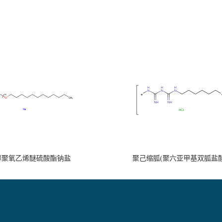
醇聚氧乙烯醚硫酸酯钠盐
聚己缩胍(聚六亚甲基双胍盐酸