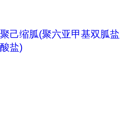
聚己缩胍(聚六亚甲基双胍盐
酸盐)