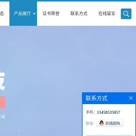
态
产品展厅
证书荣誉
联系方式
在线留言
联系方式
手机：
13458535857
Q Q：