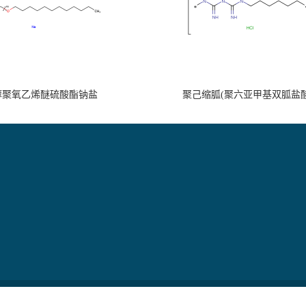
醇聚氧乙烯醚硫酸酯钠盐
聚己缩胍(聚六亚甲基双胍盐酸
南科技有限公司
版权所有 Copyright (©) 2026
XML
技术支持：
盖德化工网
食品