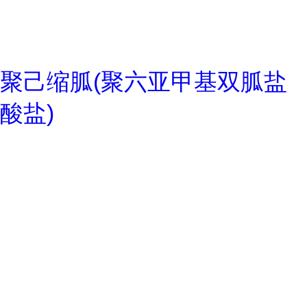
聚己缩胍(聚六亚甲基双胍盐
酸盐)