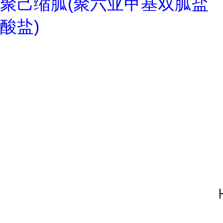
聚己缩胍(聚六亚甲基双胍盐
酸盐)