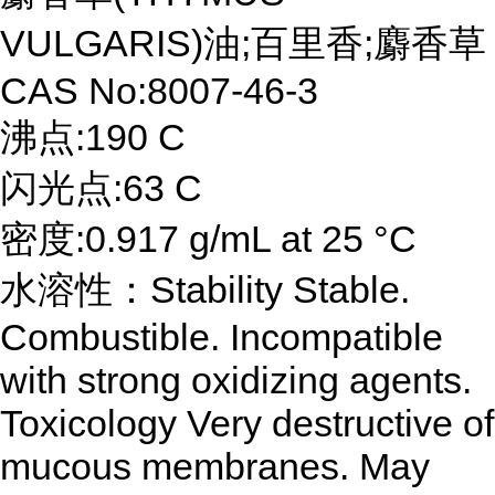
VULGARIS)油;百里香;麝香草
CAS No:8007-46-3
沸点:190 C
闪光点:63 C
密度:0.917 g/mL at 25 °C
水溶性：Stability Stable.
Combustible. Incompatible
with strong oxidizing agents.
Toxicology Very destructive of
mucous membranes. May