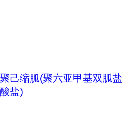
聚己缩胍(聚六亚甲基双胍盐
酸盐)