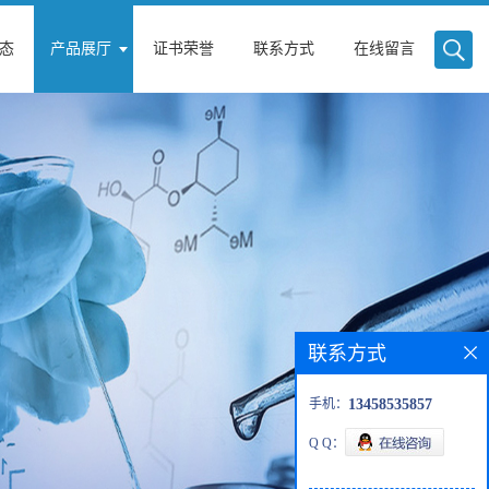
态
产品展厅
证书荣誉
联系方式
在线留言
联系方式
手机：
13458535857
Q Q：