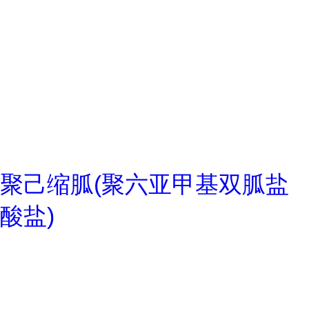
聚己缩胍(聚六亚甲基双胍盐
酸盐)