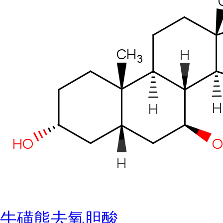
牛磺熊去氧胆酸