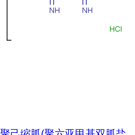
聚己缩胍(聚六亚甲基双胍盐