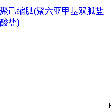
聚己缩胍(聚六亚甲基双胍盐
酸盐)