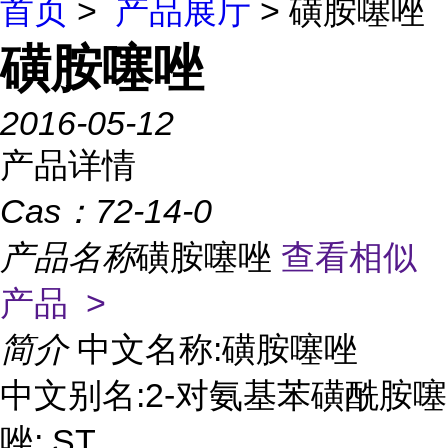
首页
>
产品展厅
> 磺胺噻唑
磺胺噻唑
2016-05-12
产品详情
Cas：
72-14-0
产品名称
磺胺噻唑
查看相似
产品 >
简介
中文名称:磺胺噻唑
中文别名:2-对氨基苯磺酰胺噻
唑; ST