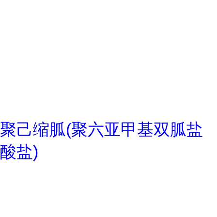
聚己缩胍(聚六亚甲基双胍盐
酸盐)