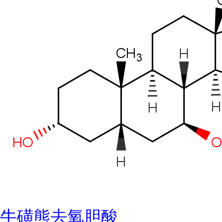
牛磺熊去氧胆酸