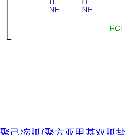
聚己缩胍(聚六亚甲基双胍盐