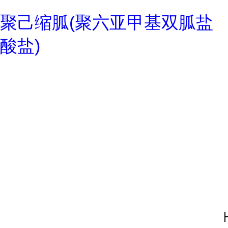
聚己缩胍(聚六亚甲基双胍盐
酸盐)