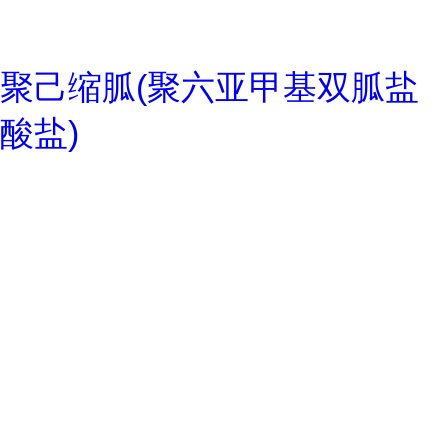
聚己缩胍(聚六亚甲基双胍盐
酸盐)