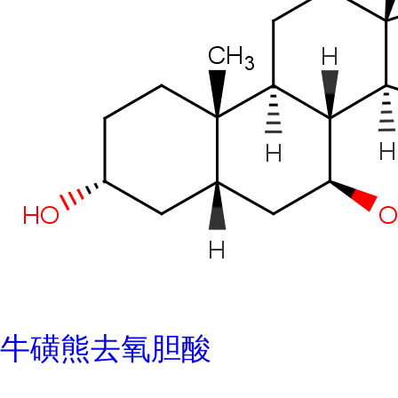
牛磺熊去氧胆酸