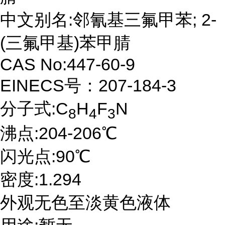
中文别名:邻氰基三氟甲苯; 2-
(三氟甲基)苯甲腈
CAS No:447-60-9
EINECS号：207-184-3
分子式:C
H
F
N
8
4
3
沸点:204-206℃
闪光点:90℃
密度:1.294
外观无色至淡黄色液体