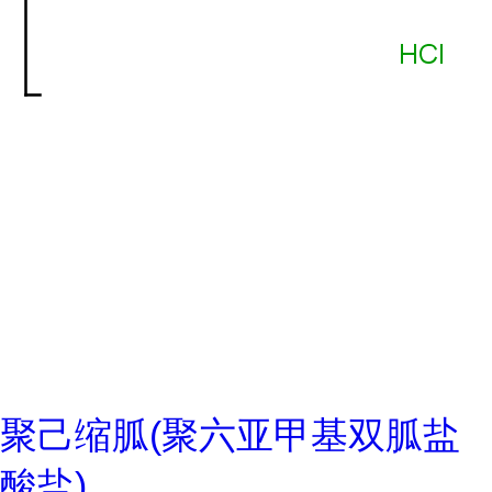
聚己缩胍(聚六亚甲基双胍盐
酸盐)