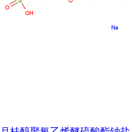
月桂醇聚氧乙烯醚硫酸酯钠盐