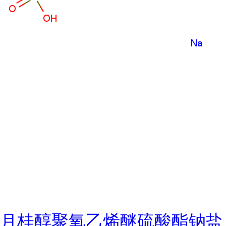
月桂醇聚氧乙烯醚硫酸酯钠盐