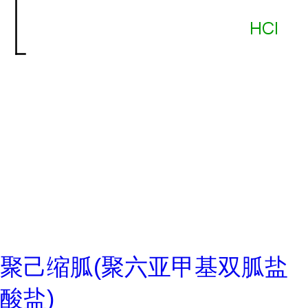
聚己缩胍(聚六亚甲基双胍盐
酸盐)