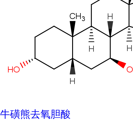
牛磺熊去氧胆酸