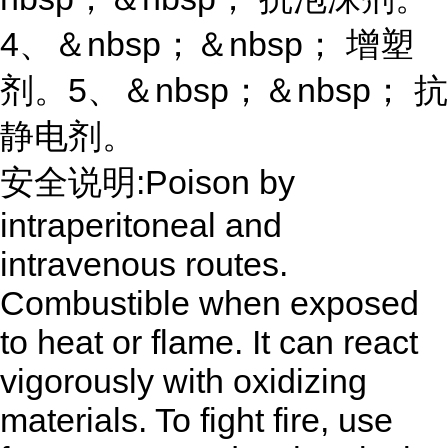
4、＆nbsp；＆nbsp； 增塑
剂。5、＆nbsp；＆nbsp； 抗
静电剂。
安全说明:Poison by
intraperitoneal and
intravenous routes.
Combustible when exposed
to heat or flame. It can react
vigorously with oxidizing
materials. To fight fire, use