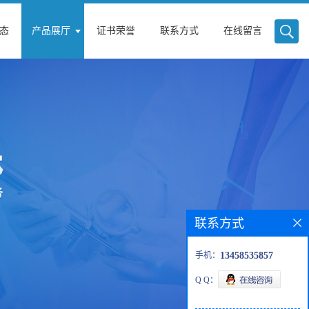
态
产品展厅
证书荣誉
联系方式
在线留言
联系方式
手机：
13458535857
Q Q：