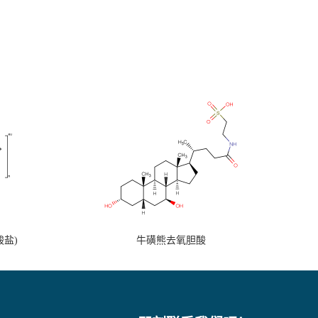
盐)
牛磺熊去氧胆酸