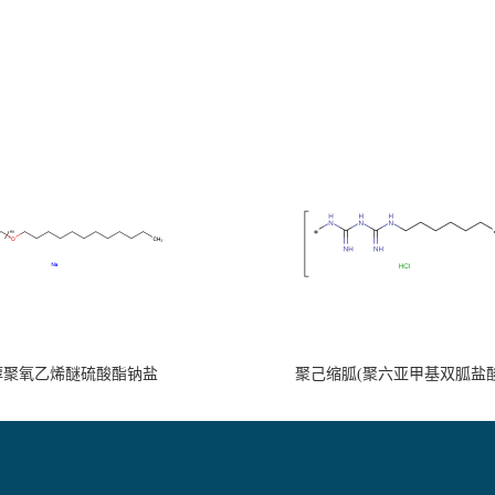
醇聚氧乙烯醚硫酸酯钠盐
聚己缩胍(聚六亚甲基双胍盐酸