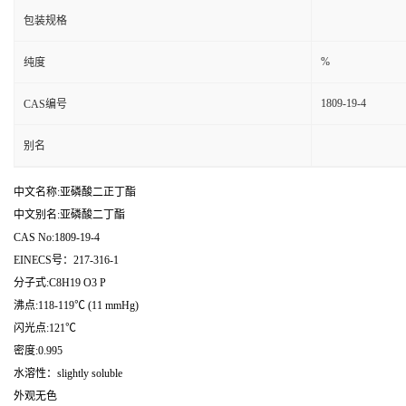
包装规格
%
纯度
1809-19-4
CAS编号
别名
中文名称:亚磷酸二正丁酯
中文别名:亚磷酸二丁酯
CAS No:1809-19-4
EINECS号：217-316-1
分子式:C8H19 O3 P
沸点:118-119℃ (11 mmHg)
闪光点:121℃
密度:0.995
水溶性：slightly soluble
外观无色