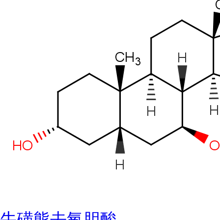
牛磺熊去氧胆酸