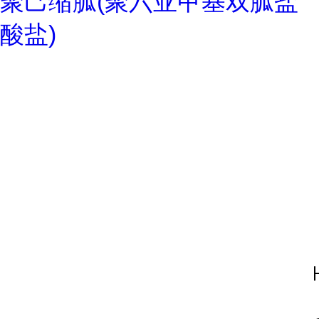
聚己缩胍(聚六亚甲基双胍盐
酸盐)