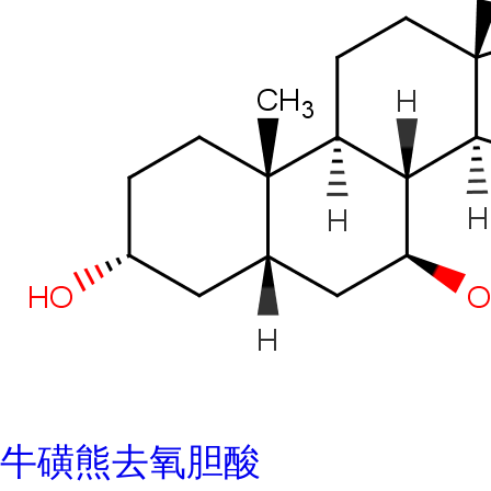
牛磺熊去氧胆酸