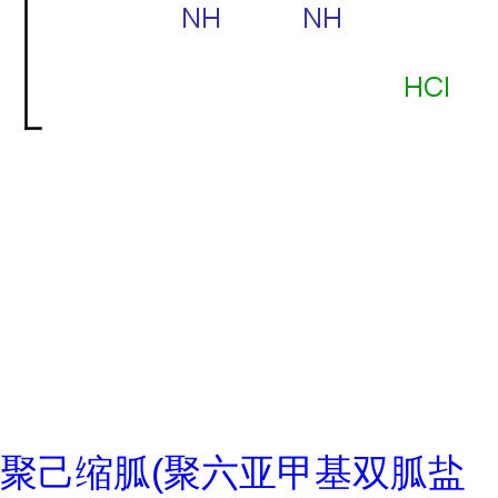
聚己缩胍(聚六亚甲基双胍盐