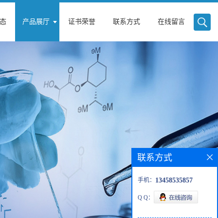
态
产品展厅
证书荣誉
联系方式
在线留言
联系方式
手机：
13458535857
Q Q：