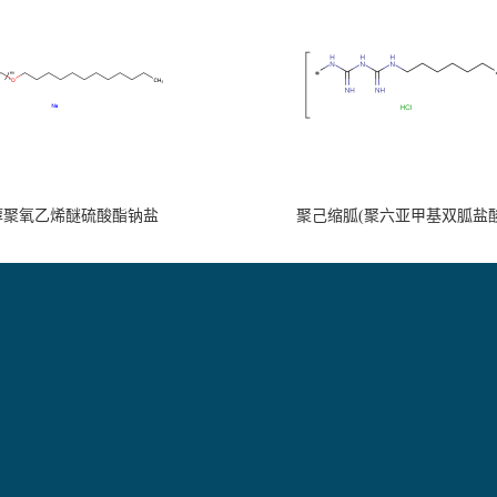
醇聚氧乙烯醚硫酸酯钠盐
聚己缩胍(聚六亚甲基双胍盐酸