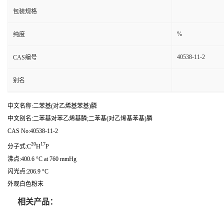
包装规格
%
纯度
40538-11-2
CAS编号
别名
中文名称:二苯基(对乙烯基苯基)膦
中文别名:二苯基对苯乙烯基膦;二苯基(对乙烯基苯基)膦
CAS No:40538-11-2
20
17
分子式:C
H
P
沸点:400.6 °C at 760 mmHg
闪光点:206.9 °C
外观白色粉末
相关产品：