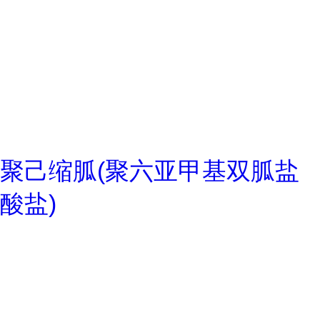
聚己缩胍(聚六亚甲基双胍盐
酸盐)